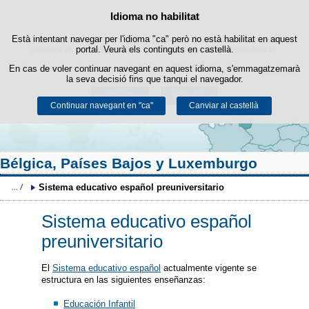
Cercad
Política de cookies
Idioma no habilitat
Passar al contingut
Està intentant navegar per l'idioma "ca" però no està habilitat en aquest
Aquest lloc web utilitza cookies pròpies per facilitar la navegació i
cookies de tercers per obtenir estadístiques d'ús i satisfacció.
portal. Veurà els continguts en castellà.
En cas de voler continuar navegant en aquest idioma, s'emmagatzemarà
Podeu obtenir més informació a l'apartat "Cookies" del nostre
avís legal
.
la seva decisió fins que tanqui el navegador.
Acceptar
Rebutjar
Continuar navegant en "ca"
Canviar al castellà
Bélgica, Países Bajos y Luxemburgo
Sistema educativo español preuniversitario
Sistema educativo español
preuniversitario
El
Sistema educativo español
actualmente vigente se
estructura en las siguientes enseñanzas:
Educación Infantil