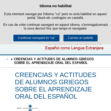
Cercad
Política de cookies
Idioma no habilitat
Passar al contingut
Està intentant navegar per l'idioma "ca" però no està habilitat en aquest
Aquest lloc web utilitza cookies pròpies per facilitar la navegació i
cookies de tercers per obtenir estadístiques d'ús i satisfacció.
portal. Veurà els continguts en castellà.
En cas de voler continuar navegant en aquest idioma, s'emmagatzemarà
Podeu obtenir més informació a l'apartat "Cookies" del nostre
avís legal
.
la seva decisió fins que tanqui el navegador.
Acceptar
Rebutjar
Continuar navegant en "ca"
Canviar al castellà
CREENCIAS Y ACTITUDES DE ALUMNOS GRIEGOS 
SOBRE EL APRENDIZAJE ORAL DEL ESPAÑOL
CREENCIAS Y ACTITUDES
DE ALUMNOS GRIEGOS
SOBRE EL APRENDIZAJE
ORAL DEL ESPAÑOL