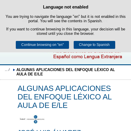
Search
Language not enabled
Cookie Policy
box
Skip to content
You are trying to navigate the language "en" but it is not enabled in this
This website uses its own cookies to facilitate browsing and third-party
cookies to obtain usage and satisfaction statistics.
portal. You will see the contents in Spanish.
If you want to continue browsing in this language, your decision will be
You can get more information in the "Cookies" section of our
legal
stored until you close the browser.
notice
.
Continue browsing on "en"
Accept
Reject
Change to Spanish
ALGUNAS APLICACIONES DEL ENFOQUE LÉXICO AL 
AULA DE E/LE
ALGUNAS APLICACIONES
DEL ENFOQUE LÉXICO AL
AULA DE E/LE