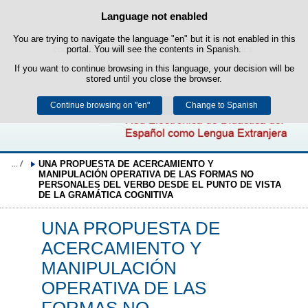
Search
Language not enabled
Cookie Policy
box
Skip to content
You are trying to navigate the language "en" but it is not enabled in this
This website uses its own cookies to facilitate browsing and third-party
cookies to obtain usage and satisfaction statistics.
portal. You will see the contents in Spanish.
If you want to continue browsing in this language, your decision will be
You can get more information in the "Cookies" section of our
legal
stored until you close the browser.
notice
.
Continue browsing on "en"
Accept
Reject
Change to Spanish
UNA PROPUESTA DE ACERCAMIENTO Y 
MANIPULACIÓN OPERATIVA DE LAS FORMAS NO 
PERSONALES DEL VERBO DESDE EL PUNTO DE VISTA 
DE LA GRAMÁTICA COGNITIVA
UNA PROPUESTA DE
ACERCAMIENTO Y
MANIPULACIÓN
OPERATIVA DE LAS