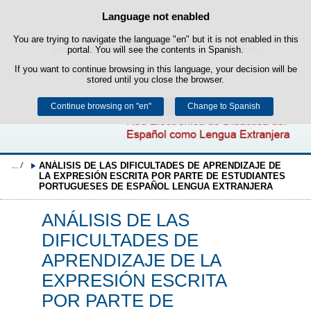
Search
Language not enabled
Cookie Policy
box
Skip to content
You are trying to navigate the language "en" but it is not enabled in this
This website uses its own cookies to facilitate browsing and third-party
cookies to obtain usage and satisfaction statistics.
portal. You will see the contents in Spanish.
If you want to continue browsing in this language, your decision will be
You can get more information in the "Cookies" section of our
legal
stored until you close the browser.
notice
.
Continue browsing on "en"
Accept
Reject
Change to Spanish
ANÁLISIS DE LAS DIFICULTADES DE APRENDIZAJE DE 
LA EXPRESIÓN ESCRITA POR PARTE DE ESTUDIANTES 
PORTUGUESES DE ESPAÑOL LENGUA EXTRANJERA
ANÁLISIS DE LAS
DIFICULTADES DE
APRENDIZAJE DE LA
EXPRESIÓN ESCRITA
POR PARTE DE