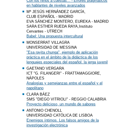
Con los niños a cuestas... - Errores pragmáticos
en hablantes de niveles avanzados
Mª JESÚS HERNÁNDEZ GARCÍA,
CLUB ESPAÑOL - MADRID
EVA SÁNCHEZ MONTERO, EUREKA - MADRID
SARA ESTHER RUEDA RAYA,Instituto
Cervantes - UTRECH
Babel: Una propuesta intercultural
MONSERRAT VILLAGRA
UNIVERSIDAD DE MESSINA
"Esa rayita chunga", ejemplo de aplicación
práctica en el ámbito de la didáctica de los
lenguajes especiales del español. la jerga juvenil
GAETANO VERGARA
ICT "G. FILANGERI" - FRATTAMAGGIORE,
NÁPOLES
Analogías y semejanzas entre el español y el
napolitano
CLARA BÁEZ
SMS "DIEGO VITRIOLI" - REGGIO CALABRIA
Proyecto delicioso, un mundo de sabores
ANTONIO CHENOLL
UNIVERSIDAD CATÓLICA DE LISBOA
Enemigos íntimos. Los falsos amigos de la
investigación electrónica