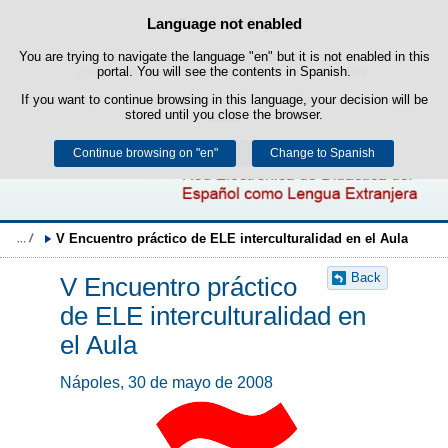
Search
Language not enabled
Cookie Policy
box
Skip to content
You are trying to navigate the language "en" but it is not enabled in this
This website uses its own cookies to facilitate browsing and third-party
cookies to obtain usage and satisfaction statistics.
portal. You will see the contents in Spanish.
If you want to continue browsing in this language, your decision will be
You can get more information in the "Cookies" section of our
legal
stored until you close the browser.
notice
.
Continue browsing on "en"
Accept
Reject
Change to Spanish
V Encuentro práctico de ELE interculturalidad en el Aula
Back
V Encuentro práctico
de ELE interculturalidad en
el Aula
Nápoles, 30 de mayo de 2008