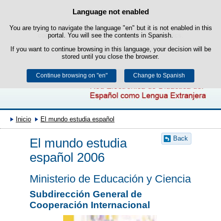
Search
Language not enabled
Cookie Policy
box
Skip to content
You are trying to navigate the language "en" but it is not enabled in this
This website uses its own cookies to facilitate browsing and third-party
cookies to obtain usage and satisfaction statistics.
portal. You will see the contents in Spanish.
If you want to continue browsing in this language, your decision will be
You can get more information in the "Cookies" section of our
legal
stored until you close the browser.
notice
.
Continue browsing on "en"
Accept
Reject
Change to Spanish
Inicio
El mundo estudia español
Back
El mundo estudia
español 2006
Ministerio de Educación y Ciencia
Subdirección General de
Cooperación Internacional