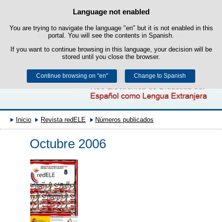
Search
Language not enabled
Cookie Policy
box
Skip to content
You are trying to navigate the language "en" but it is not enabled in this
This website uses its own cookies to facilitate browsing and third-party
cookies to obtain usage and satisfaction statistics.
portal. You will see the contents in Spanish.
If you want to continue browsing in this language, your decision will be
You can get more information in the "Cookies" section of our
legal
stored until you close the browser.
notice
.
Continue browsing on "en"
Accept
Reject
Change to Spanish
Inicio
Revista redELE
Números publicados
Octubre 2006