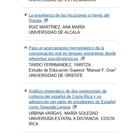
La enseñanza de las locuciones a través del
Quijote
RUIZ MARTÍNEZ, ANA MARÍA
UNIVERSIDAD DE ALCALÁ
Para un acercamiento hermenéutico de la
comunicación oral en lenguas extranjeras desde
referentes psicolingüísticos
TARDO FERNNÁNDEZ, YARITZA
Estudio de Educación Superior “Manuel F. Gran”
UNIVERSIDAD DE ORIENTE
Análisis pragmático de dos expresiones de
cortesía del español de Costa Rica y su
adquisición por parte de estudiantes de Español
como Segunda Lengua
URBINA VARGAS, MARÍA SOLEDAD
UNIVERSIDA ESTATAL A DISTANCIA, COSTA
RICA