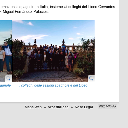
nternazionali spagnole in Italia, insieme ai colleghi del Liceo Cervantes
D. Miguel Fernández-Palacios.
Spagnole
I colleghi delle sezioni spagnole e del Liceo
Cervantes di Roma con il Signor Ambasciatore
Mapa Web
Accesibilidad
Aviso Legal