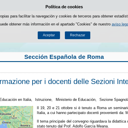
Política de cookies
Saltar al contenido
ropias para facilitar la navegación y cookies de terceros para obtener estadíst
uede obtener más información en el apartado "Cookies" de nuestro
aviso lega
Aceptar
Rechazar
Sección Española de Roma
rmazione per i docenti delle Sezioni Inte
Educación en Italia,
Istruzione,
Ministerio de Educación,
Sezione Spagno
Il 19, 20 e 21 ottobre si è tenuto a Roma un seminario
Italia, a cui hanno partecipato docenti provenienti da: 
Il tema principale del convegno riguardava la didattica
stato tenuto dal Prof. Adolfo García Meana.