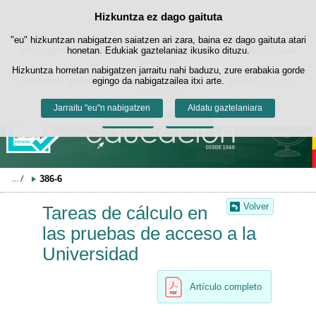
Bilatza
Hizkuntza ez dago gaituta
Cookie politika
Edukira salto egin
"eu" hizkuntzan nabigatzen saiatzen ari zara, baina ez dago gaituta atari
Webgune honek berezko cookie-ak erabiltzen ditu nabigazioa errazteko
eta hirugarrenen cookie-ak erabilera- eta gogobetetasun-estatistikak
honetan. Edukiak gaztelaniaz ikusiko dituzu.
lortzeko.
Hizkuntza horretan nabigatzen jarraitu nahi baduzu, zure erabakia gorde
Informazio gehiago lor dezakezu gure "Cookie-ak" atalean,
egingo da nabigatzailea itxi arte.
legezko
oharrean
.
Jarraitu "eu"n nabigatzen
Aldatu gaztelaniara
Onartu
Ukatu
386-6
Volver
Tareas de cálculo en
las pruebas de acceso a la
Universidad
Artículo completo