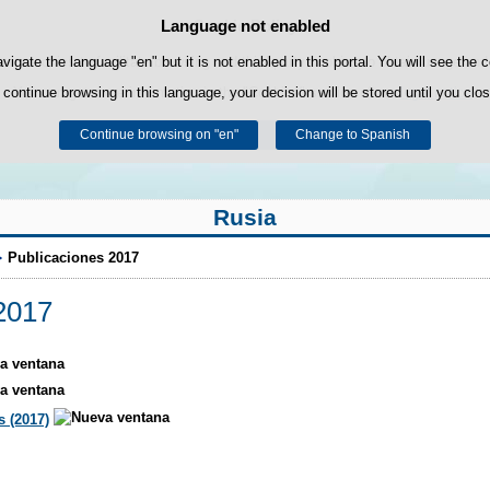
Language not enabled
Cookie Policy
Skip to content
own cookies to facilitate browsing and third-party cookies to obtain usage and s
avigate the language "en" but it is not enabled in this portal. You will see the 
 continue browsing in this language, your decision will be stored until you clo
You can get more information in the "Cookies" section of our
legal notice
.
Continue browsing on "en"
Accept
Reject
Change to Spanish
Rusia
Publicaciones 2017
2017
s (2017)