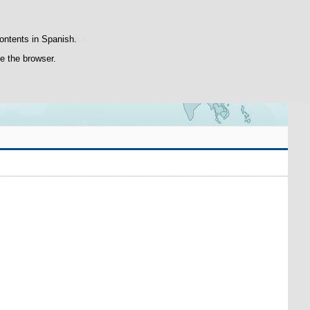
Search
Suscríbete
box
atisfaction statistics.
contents in Spanish.
se the browser.