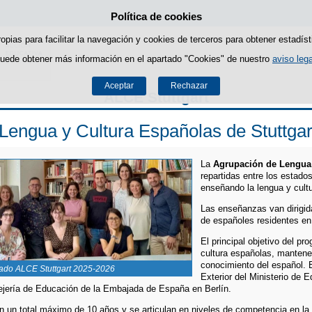
Política de cookies
Saltar al contenido
ropias para facilitar la navegación y cookies de terceros para obtener estadíst
uede obtener más información en el apartado "Cookies" de nuestro
aviso lega
Aceptar
Rechazar
ALCE Stuttgart
Lengua y Cultura Españolas de Stuttgar
La
Agrupación de Lengua 
repartidas entre los estad
enseñando la lengua y cul
Las enseñanzas van dirigid
de españoles residentes en
El principal objetivo del pr
cultura españolas, mantener
conocimiento del español. 
ado ALCE Stuttgart 2025-2026
Exterior del Ministerio de
ejería de Educación de la Embajada de España en Berlín.
un total máximo de 10 años y se articulan en niveles de competencia en la