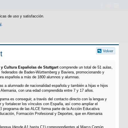
icas de uso y satisfacción.
l
.
Volver
t
y Cultura Españolas de Stuttgart
comprende un total de 51 aulas,
os federados de Baden-Württemberg y Baviera, promocionando y
tura española a más de 1800 alumnos y alumnas.
as a alumnado de nacionalidad española y también a hijas e hijos
 Alemania, con una edad comprendida entre 7 y 17 años.
ograma es conseguir, a través del contacto directo con la lengua y
 y fortalecer los vínculos con España, así como ampliar el
El programa de las ALCE forma parte de la Acción Educativa
 Educación, Formación Profesional y Deportes, que en Alemania
 lengua (desde A1 hasta C1) correspondientes al Marco Común