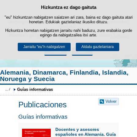
Bilatza
Hizkuntza ez dago gaituta
Cookie politika
Edukira salto egin
"eu" hizkuntzan nabigatzen saiatzen ari zara, baina ez dago gaituta atari
Webgune honek berezko cookie-ak erabiltzen ditu nabigazioa errazteko
eta hirugarrenen cookie-ak erabilera- eta gogobetetasun-estatistikak
honetan. Edukiak gaztelaniaz ikusiko dituzu.
lortzeko.
Hizkuntza horretan nabigatzen jarraitu nahi baduzu, zure erabakia gorde
Informazio gehiago lor dezakezu gure "Cookie-ak" atalean,
egingo da nabigatzailea itxi arte.
legezko
oharrean
.
Jarraitu "eu"n nabigatzen
Aldatu gaztelaniara
Onartu
Ukatu
Alemania, Dinamarca, Finlandia, Islandia,
Noruega y Suecia
Guías informativas
Volver
Publicaciones
Guías informativas
Docentes y asesores
españoles en Alemania. Guía