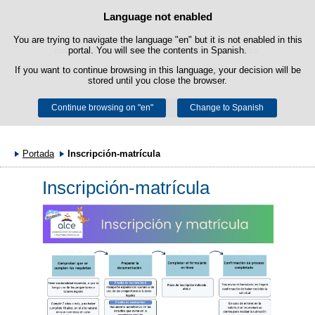
Language not enabled
Cookie Policy
Skip to content
You are trying to navigate the language "en" but it is not enabled in this
This website uses its own cookies to facilitate browsing and third-party
cookies to obtain usage and satisfaction statistics.
portal. You will see the contents in Spanish.
If you want to continue browsing in this language, your decision will be
You can get more information in the "Cookies" section of our
legal
stored until you close the browser.
notice
.
Continue browsing on "en"
Accept
Reject
Change to Spanish
Portada
Inscripción-matrícula
Inscripción-matrícula