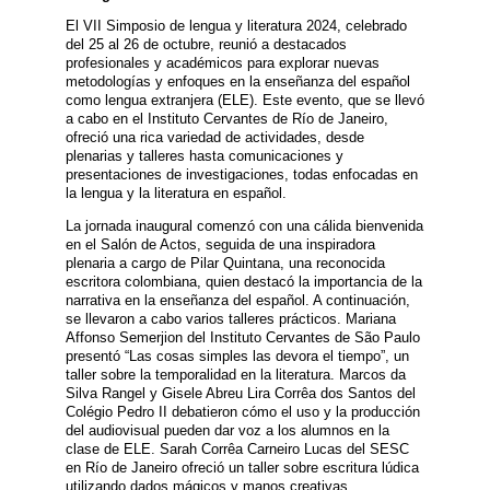
El VII Simposio de lengua y literatura 2024, celebrado
del 25 al 26 de octubre, reunió a destacados
profesionales y académicos para explorar nuevas
metodologías y enfoques en la enseñanza del español
como lengua extranjera (ELE). Este evento, que se llevó
a cabo en el Instituto Cervantes de Río de Janeiro,
ofreció una rica variedad de actividades, desde
plenarias y talleres hasta comunicaciones y
presentaciones de investigaciones, todas enfocadas en
la lengua y la literatura en español.
La jornada inaugural comenzó con una cálida bienvenida
en el Salón de Actos, seguida de una inspiradora
plenaria a cargo de Pilar Quintana, una reconocida
escritora colombiana, quien destacó la importancia de la
narrativa en la enseñanza del español. A continuación,
se llevaron a cabo varios talleres prácticos. Mariana
Affonso Semerjion del Instituto Cervantes de São Paulo
presentó “Las cosas simples las devora el tiempo”, un
taller sobre la temporalidad en la literatura. Marcos da
Silva Rangel y Gisele Abreu Lira Corrêa dos Santos del
Colégio Pedro II debatieron cómo el uso y la producción
del audiovisual pueden dar voz a los alumnos en la
clase de ELE. Sarah Corrêa Carneiro Lucas del SESC
en Río de Janeiro ofreció un taller sobre escritura lúdica
utilizando dados mágicos y manos creativas.