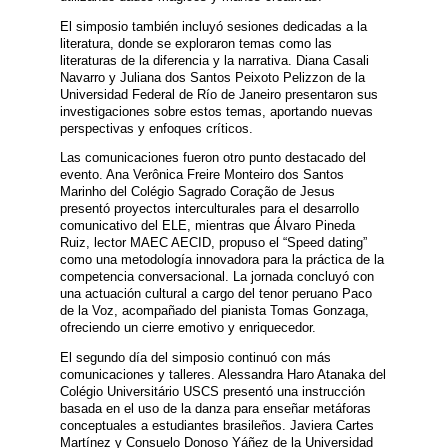
El simposio también incluyó sesiones dedicadas a la
literatura, donde se exploraron temas como las
literaturas de la diferencia y la narrativa. Diana Casali
Navarro y Juliana dos Santos Peixoto Pelizzon de la
Universidad Federal de Río de Janeiro presentaron sus
investigaciones sobre estos temas, aportando nuevas
perspectivas y enfoques críticos.
Las comunicaciones fueron otro punto destacado del
evento. Ana Verônica Freire Monteiro dos Santos
Marinho del Colégio Sagrado Coração de Jesus
presentó proyectos interculturales para el desarrollo
comunicativo del ELE, mientras que Álvaro Pineda
Ruiz, lector MAEC AECID, propuso el “Speed dating”
como una metodología innovadora para la práctica de la
competencia conversacional. La jornada concluyó con
una actuación cultural a cargo del tenor peruano Paco
de la Voz, acompañado del pianista Tomas Gonzaga,
ofreciendo un cierre emotivo y enriquecedor.
El segundo día del simposio continuó con más
comunicaciones y talleres. Alessandra Haro Atanaka del
Colégio Universitário USCS presentó una instrucción
basada en el uso de la danza para enseñar metáforas
conceptuales a estudiantes brasileños. Javiera Cartes
Martínez y Consuelo Donoso Yáñez de la Universidad