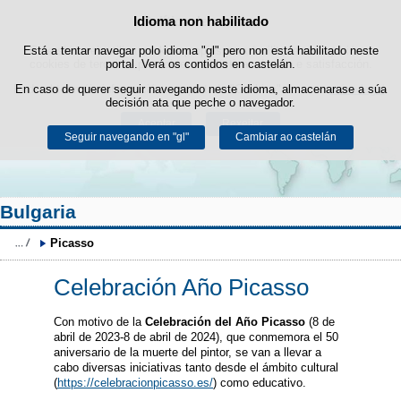
Buscad
Idioma non habilitado
Política de cookies
Saltar ao contido
Está a tentar navegar polo idioma "gl" pero non está habilitado neste
Este sitio web utiliza cookies propias para facilitar a navegación e
cookies de terceiros para obter estatísticas de uso e satisfacción.
portal. Verá os contidos en castelán.
Pode obter máis información no apartado "Cookies" do noso
En caso de querer seguir navegando neste idioma, almacenarase a súa
aviso legal
.
decisión ata que peche o navegador.
Aceptar
Rexeitar
Seguir navegando en "gl"
Cambiar ao castelán
Bulgaria
Picasso 
Celebración Año Picasso
Con motivo de la
Celebración del Año Picasso
(8 de
abril de 2023-8 de abril de 2024), que conmemora el 50
aniversario de la muerte del pintor, se van a llevar a
cabo diversas iniciativas tanto desde el ámbito cultural
(
https://celebracionpicasso.es/
) como educativo.