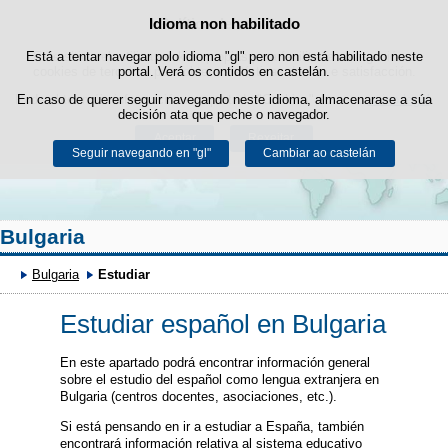
Buscad
Idioma non habilitado
Política de cookies
Saltar ao contido
Está a tentar navegar polo idioma "gl" pero non está habilitado neste
Este sitio web utiliza cookies propias para facilitar a navegación e
cookies de terceiros para obter estatísticas de uso e satisfacción.
portal. Verá os contidos en castelán.
Pode obter máis información no apartado "Cookies" do noso
En caso de querer seguir navegando neste idioma, almacenarase a súa
aviso legal
.
decisión ata que peche o navegador.
Aceptar
Rexeitar
Seguir navegando en "gl"
Cambiar ao castelán
Bulgaria
Bulgaria
Estudiar
Estudiar español en Bulgaria
En este apartado podrá encontrar información general
sobre el estudio del español como lengua extranjera en
Bulgaria (centros docentes, asociaciones, etc.).
Si está pensando en ir a estudiar a España, también
encontrará información relativa al sistema educativo