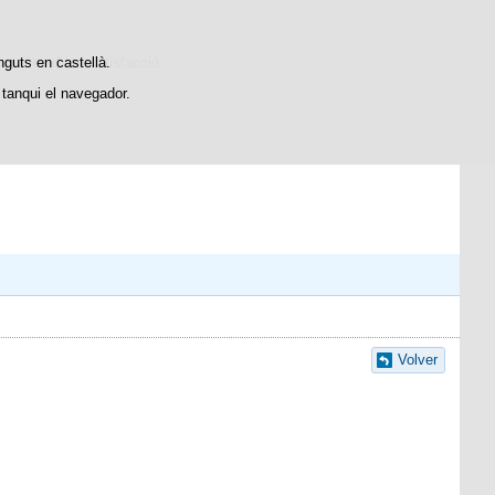
stiques d'ús i satisfacció.
nguts en castellà.
tanqui el navegador.
Volver