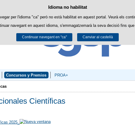
Política de cookies
Idioma no habilitat
Passar al contingut
ookies pròpies per facilitar la navegació i cookies de tercers per obtenir estadí
vegar per l'idioma "ca" però no està habilitat en aquest portal. Veurà els conti
tinuar navegant en aquest idioma, s'emmagatzemarà la seva decisió fins que 
Podeu obtenir més informació a l'apartat "Cookies" del nostre
avís legal
.
Continuar navegant en "ca"
Acceptar
Rebutjar
Canviar al castellà
Concursos y Premios
PROA+
icas
ionales Científicas
ficas 2025_