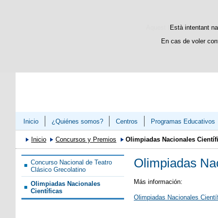
Aquest lloc web utilitza c
Està intentant na
En cas de voler con
Inicio
¿Quiénes somos?
Centros
Programas Educativos
Inicio
Concursos y Premios
Olimpiadas Nacionales Científ
Olimpiadas Nac
Concurso Nacional de Teatro
Clásico Grecolatino
Más información:
Olimpiadas Nacionales
Científicas
Olimpiadas Nacionales Cientí