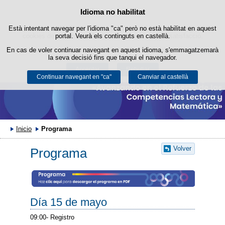
Política de cookies
Idioma no habilitat
Passar al contingut
Està intentant navegar per l'idioma "ca" però no està habilitat en aquest
Aquest lloc web utilitza cookies pròpies per facilitar la navegació i
cookies de tercers per obtenir estadístiques d'ús i satisfacció.
portal. Veurà els continguts en castellà.
En cas de voler continuar navegant en aquest idioma, s'emmagatzemarà
Podeu obtenir més informació a l'apartat "Cookies" del nostre
avís legal
.
la seva decisió fins que tanqui el navegador.
Acceptar
Rebutjar
Continuar navegant en "ca"
Canviar al castellà
Inicio
Programa
Volver
Programa
Día 15 de mayo
09:00- Registro