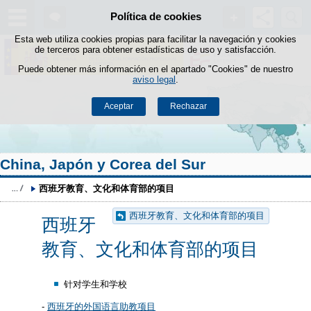
Buscad
Política de cookies
Saltar al contenido
Esta web utiliza cookies propias para facilitar la navegación y cookies
de terceros para obtener estadísticas de uso y satisfacción.
Puede obtener más información en el apartado "Cookies" de nuestro
aviso legal
.
Aceptar
Rechazar
China, Japón y Corea del Sur
西班牙教育、文化和体育部的项目
西班牙教育、文化和体育部的项目
西班牙
教育、文化和体育部的项目
针对学生和学校
-
西班牙的外国语言助教项目