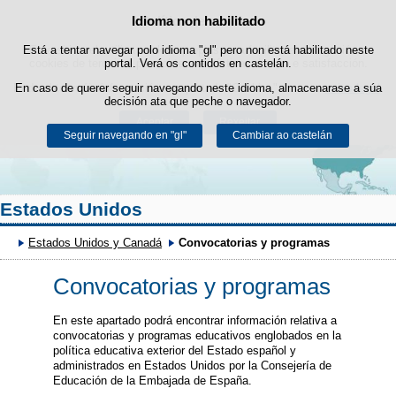
Buscad
Idioma non habilitado
Política de cookies
Saltar ao contido
Está a tentar navegar polo idioma "gl" pero non está habilitado neste
Este sitio web utiliza cookies propias para facilitar a navegación e
cookies de terceiros para obter estatísticas de uso e satisfacción.
portal. Verá os contidos en castelán.
Pode obter máis información no apartado "Cookies" do noso
En caso de querer seguir navegando neste idioma, almacenarase a súa
aviso legal
.
decisión ata que peche o navegador.
Aceptar
Rexeitar
Seguir navegando en "gl"
Cambiar ao castelán
Estados Unidos
Estados Unidos y Canadá
Convocatorias y programas
Convocatorias y programas
En este apartado podrá encontrar información relativa a
convocatorias y programas educativos englobados en la
política educativa exterior del Estado español y
administrados en Estados Unidos por la Consejería de
Educación de la Embajada de España.