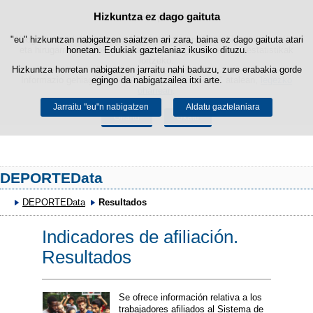
Hizkuntza ez dago gaituta
Cookie politika
Edukira salto egin
"eu" hizkuntzan nabigatzen saiatzen ari zara, baina ez dago gaituta atari
Webgune honek berezko cookie-ak erabiltzen ditu nabigazioa errazteko
eta hirugarrenen cookie-ak erabilera- eta gogobetetasun-estatistikak
honetan. Edukiak gaztelaniaz ikusiko dituzu.
lortzeko.
Hizkuntza horretan nabigatzen jarraitu nahi baduzu, zure erabakia gorde
Informazio gehiago lor dezakezu gure "Cookie-ak" atalean,
egingo da nabigatzailea itxi arte.
legezko
oharrean
.
Jarraitu "eu"n nabigatzen
Aldatu gaztelaniara
Onartu
Ukatu
DEPORTEData
DEPORTEData
Resultados
Indicadores de afiliación.
Resultados
Se ofrece información relativa a los
trabajadores afiliados al Sistema de