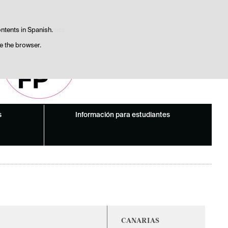
Search
Up
Up
Up
Up
Up
Preguntas frecuentes
box
satisfaction statistics.
contents in Spanish.
se the browser.
s
Información para estudiantes
CANARIAS