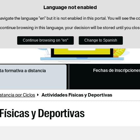
Language not enabled
Cookie Policy
Skip to content
wn cookies to facilitate browsing and third-party cookies to obtain usage and 
avigate the language "en" but it is not enabled in this portal. You will see the 
 continue browsing in this language, your decision will be stored until you clo
You can get more information in the "Cookies" section of our
legal notice
.
Continue browsing on "en"
Accept
Reject
Change to Spanish
Fechas de inscripcione
ta formativa a distancia
istancia por Ciclos
Actividades Físicas y Deportivas
Físicas y Deportivas