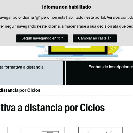
Idioma non habilitado
Política de cookies
Saltar ao contido
es propias para facilitar a navegación e cookies de terceiros para obter estatí
navegar polo idioma "gl" pero non está habilitado neste portal. Verá os contid
er seguir navegando neste idioma, almacenarase a súa decisión ata que pe
Pode obter máis información no apartado "Cookies" do noso
aviso legal
.
Seguir navegando en "gl"
Aceptar
Rexeitar
Cambiar ao castelán
Fechas de inscripcione
ta formativa a distancia
distancia por Ciclos
tiva a distancia por Ciclos