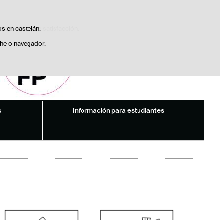
Buscador
Preguntas frecuentes
sticas de uso e satisfacción.
os en castelán.
che o navegador.
s
Información para estudiantes