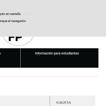
Buscador
Pujar
Pujar
Pujar
Pujar
Preguntas frecuentes
dístiques d'ús i satisfacció.
guts en castellà.
anque el navegador.
s
Información para estudiantes
GALICIA