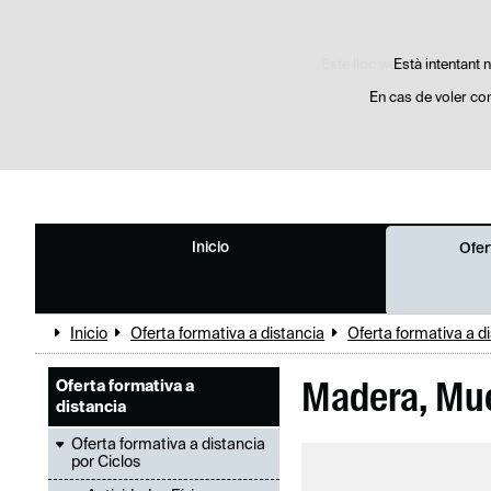
Este lloc web utilitza cooki
Està intentant n
En cas de voler co
Inicio
Ofer
Inicio
Oferta formativa a distancia
Oferta formativa a d
Oferta formativa a
Madera, Mue
distancia
Oferta formativa a distancia
por Ciclos