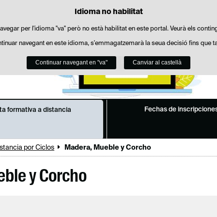
Política de cookies
Idioma no habilitat
Passar al contingut
es pròpies per a facilitar la navegació i cookies de tercers per a obtindre esta
avegar per l'idioma "va" però no està habilitat en este portal. Veurà els contin
ntinuar navegant en este idioma, s'emmagatzemarà la seua decisió fins que t
Podeu obtindre més informació en l'apartat "Cookies" del nostre
avís legal
.
Continuar navegant en "va"
Acceptar
Rebutjar
Canviar al castellà
Fechas de inscripcione
ta formativa a distancia
istancia por Ciclos
Madera, Mueble y Corcho
ble y Corcho