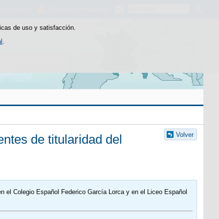
Buscador
en Linkedin.
Síguenos en Instagram.
icas de uso y satisfacción.
l
.
Volver
tes de titularidad del
 el Colegio Español Federico García Lorca y en el Liceo Español