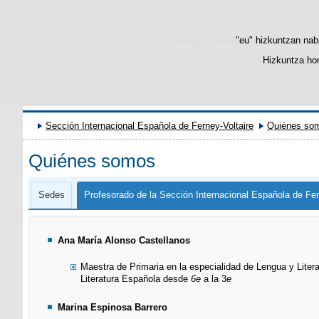
Webgune honek berezko cookie-ak era
"eu" hizkuntzan nabi
Hizkuntza hor
Sección Internacional Española de Ferney-Voltaire
Quiénes so
Quiénes somos
Sedes
Profesorado de la Sección Internacional Española de Fer
Ana María Alonso Castellanos
Maestra de Primaria en la especialidad de Lengua y Lite
Literatura Española desde
6e
a la 3
e
Marina Espinosa Barrero