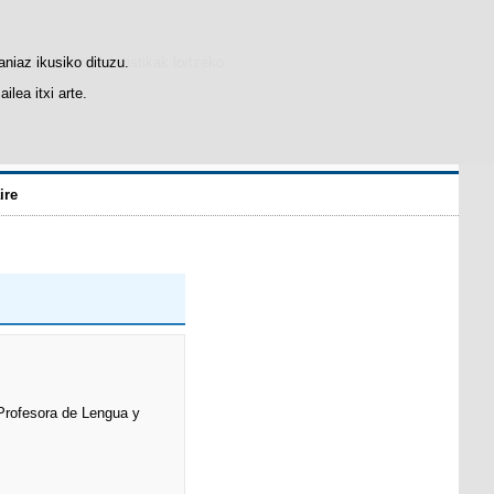
gogobetetasun-estatistikak lortzeko.
aniaz ikusiko dituzu.
lea itxi arte.
ire
Profesora de Lengua y