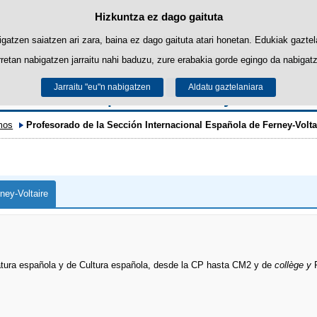
Hizkuntza ez dago gaituta
Cookie politika
Edukira salto egin
biltzen ditu nabigazioa errazteko eta hirugarrenen cookie-ak erabilera- eta 
gatzen saiatzen ari zara, baina ez dago gaituta atari honetan. Edukiak gaztel
retan nabigatzen jarraitu nahi baduzu, zure erabakia gorde egingo da nabigatzai
Informazio gehiago lor dezakezu gure "Cookie-ak" atalean,
legezko oharrean
.
Jarraitu "eu"n nabigatzen
Onartu
Ukatu
Aldatu gaztelaniara
Sección Española de Ferney-Voltaire
mos
Profesorado de la Sección Internacional Española de Ferney-Volta
ney-Voltaire
ratura española y de Cultura española, desde la CP hasta CM2 y de
collège y