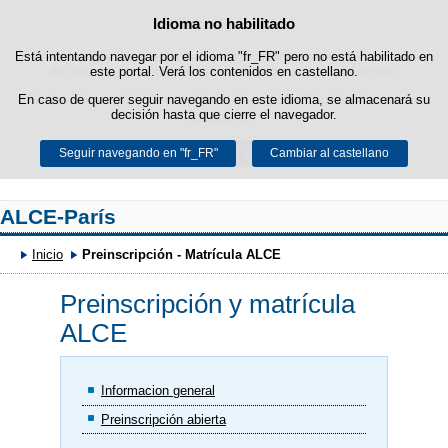
Idioma no habilitado
Política de cookies
Saltar al contenido
Está intentando navegar por el idioma "fr_FR" pero no está habilitado en
Esta web utiliza cookies propias para facilitar la navegación y cookies
de terceros para obtener estadísticas de uso y satisfacción.
este portal. Verá los contenidos en castellano.
En caso de querer seguir navegando en este idioma, se almacenará su
Puede obtener más información en el apartado "Cookies" de nuestro
decisión hasta que cierre el navegador.
aviso legal
.
Seguir navegando en "fr_FR"
Aceptar
Rechazar
Cambiar al castellano
ALCE-París
Inicio
Preinscripción - Matrícula ALCE
Preinscripción y matrícula
ALCE
Informacion general
Preinscripción abierta