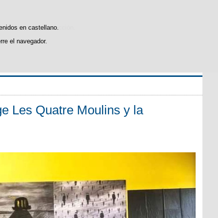
icas de uso y satisfacción.
tenidos en castellano.
rre el navegador.
l
.
ge Les Quatre Moulins y la