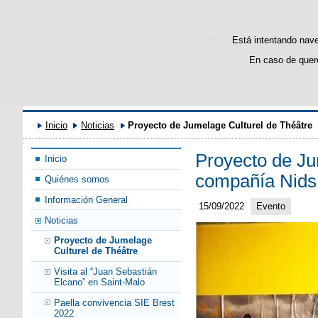
Esta web utiliza cookies p
Está intentando naveg
En caso de quere
P
Inicio
Noticias
Proyecto de Jumelage Culturel de Théâtre
Proyecto de Ju
Inicio
compañía Nid
Quiénes somos
Información General
15/09/2022
Evento
Noticias
Proyecto de Jumelage
Culturel de Théâtre
Visita al “Juan Sebastián
Elcano” en Saint-Malo
Paella convivencia SIE Brest
2022