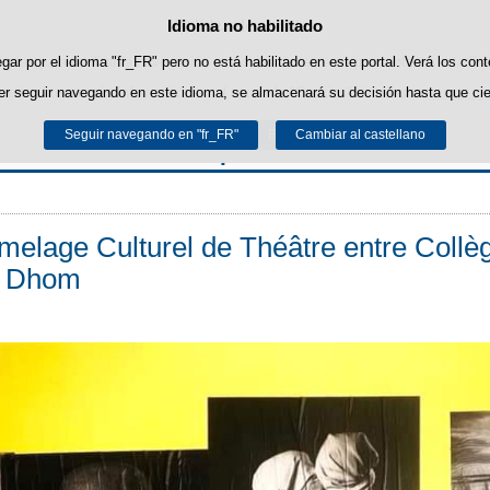
Idioma no habilitado
Política de cookies
Saltar al contenido
ropias para facilitar la navegación y cookies de terceros para obtener estadíst
ar por el idioma "fr_FR" pero no está habilitado en este portal. Verá los con
r seguir navegando en este idioma, se almacenará su decisión hasta que cie
uede obtener más información en el apartado "Cookies" de nuestro
aviso lega
Seguir navegando en "fr_FR"
Aceptar
Rechazar
Cambiar al castellano
Sección Española en Brest
melage Culturel de Théâtre entre Collè
s Dhom