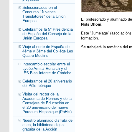
Seleccionados en el
Concurso "Juvenes
Translatores" de la Unión
El profesorado y alumnado de 
Europea
Nids Dhom.
Celebramos la 5ª Presidencia
Este “Jumelage” (asociación) 
de España del Consejo de la
Unión Europea
formación.
Viaje al norte de España de
Se trabajará la temática del 
4ème y 3ème del Collège Les
Quatre Moulins
Intercambio escolar entre el
Lycée Amiral Ronarch y el
IES Blas Infante de Córdoba
Celebramos el 20 aniversario
del Pôle Ibérique
Visita del rector de la
Academia de Rennes y de la
Consejera de Educación en
el 20 aniversario del nuevo
Parcours Hispanique (PaHis)
Nuestro alumnado disfruta de
eLeo, la biblioteca digital
gratuita de la Acción