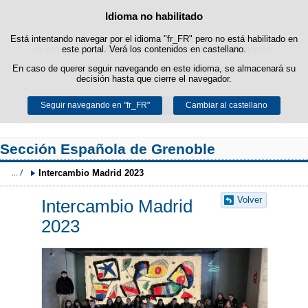
Idioma no habilitado
Política de cookies
Saltar al contenido
Está intentando navegar por el idioma "fr_FR" pero no está habilitado en
Esta web utiliza cookies propias para facilitar la navegación y cookies
de terceros para obtener estadísticas de uso y satisfacción.
este portal. Verá los contenidos en castellano.
En caso de querer seguir navegando en este idioma, se almacenará su
Puede obtener más información en el apartado "Cookies" de nuestro
decisión hasta que cierre el navegador.
aviso legal
.
Seguir navegando en "fr_FR"
Aceptar
Rechazar
Cambiar al castellano
Sección Española de Grenoble
Intercambio Madrid 2023
Volver
Intercambio Madrid
2023