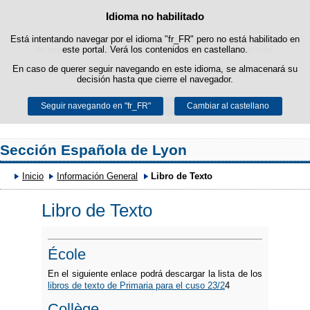
Idioma no habilitado
Política de cookies
Saltar al contenido
Está intentando navegar por el idioma "fr_FR" pero no está habilitado en
Esta web utiliza cookies propias para facilitar la navegación y cookies
de terceros para obtener estadísticas de uso y satisfacción.
este portal. Verá los contenidos en castellano.
En caso de querer seguir navegando en este idioma, se almacenará su
Puede obtener más información en el apartado "Cookies" de nuestro
decisión hasta que cierre el navegador.
aviso legal
.
Seguir navegando en "fr_FR"
Aceptar
Rechazar
Cambiar al castellano
Sección Española de Lyon
Inicio
Información General
Libro de Texto
Libro de Texto
École
En el siguiente enlace podrá descargar la lista de los
libros de texto de Primaria para el cuso 23/2
4
Collège