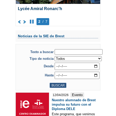
Lycée Amiral Ronarc'h
2
/
7
Noticias de la SIE de Brest
Texto a buscar
Tipo de noticia
Desde
Hasta
Evento
12/04/2026
Nuestro alumnado de Brest
impulsa su futuro con el
Diploma DELE
Este programa, que venimos