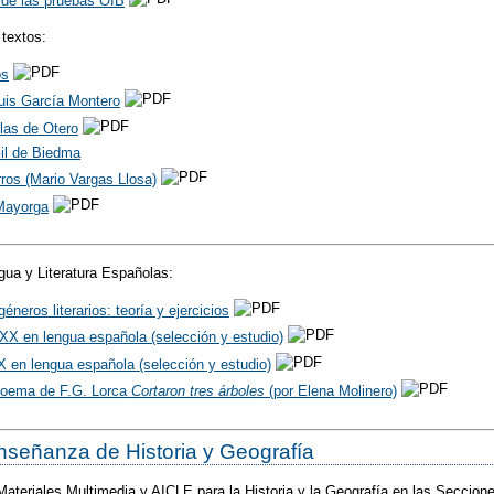
 de las pruebas OIB
textos:
os
uis García Montero
las de Otero
Gil de Biedma
rros (Mario Vargas Llosa)
 Mayorga
gua y Literatura Españolas:
géneros literarios: teoría y ejercicios
o XX en lengua española (selección y estudio)
X en lengua española (selección y estudio)
poema de F.G. Lorca
Cortaron tres árboles
(por Elena Molinero)
enseñanza de Historia y Geografía
Materiales Multimedia y AICLE para la Historia y la Geografía en las Seccion