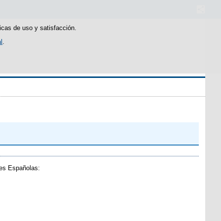
icas de uso y satisfacción.
l
.
les Españolas: