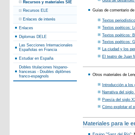
Guía de desarrollo
Recursos y materiales SIE
Guías de comentario de 
Recursos ELE
Enlaces de interés
Textos periodístic
Textos poéticos: L
Enlaces
Textos poéticos: B
Diplomas DELE
Textos poéticos: 
Las Secciones Internacionales
La ciudad y los pe
Españolas en Francia
El teatro de Juan
Estudiar en España
Dobles titulaciones hispano-
francesas - Doubles diplômes
Otros materiales de Len
franco-espagnols
Introducción a los 
Narrativa del sigl
Poesía del siglo X
Cómo explotar el 
Materiales para le 
Equipo "Sanz del Río"
: 