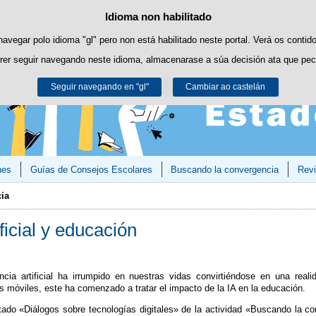
Idioma non habilitado
Política de cookies
Saltar ao contido
es propias para facilitar a navegación e cookies de terceiros para obter estatí
navegar polo idioma "gl" pero non está habilitado neste portal. Verá os contid
rer seguir navegando neste idioma, almacenarase a súa decisión ata que pec
Pode obter máis información no apartado "Cookies" do noso
aviso legal
.
Seguir navegando en "gl"
Aceptar
Rexeitar
Cambiar ao castelán
nes
Guías de Consejos Escolares
Buscando la convergencia
Revi
ia
ificial y educación
encia artificial ha irrumpido en nuestras vidas convirtiéndose en una real
os móviles, este ha comenzado a tratar el impacto de la IA en la educación.
tado «Diálogos sobre tecnologías digitales» de la actividad «Buscando la c