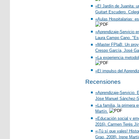
«El Jardín de Juanita: u
Guitart Escudero. Colegi
«Aulas Hospitalarias: e
«Aprendizaje-Servicio e
Laura Campo Cano. "Esc
«Master FPlaB: Un proye
Crespo García, José Garc
«La experiencia metodol
«El impulso del Aprendi
Recensiones
«Aprendizaje-Servicio. 
Jóse Manuel Sánchez-S
«La familia, la primera
Martín.
«Educación social y em
2016). Carmen Terés Jí
«¡Tú sí que vales! Hist
Grao, 2008). Irene Martí