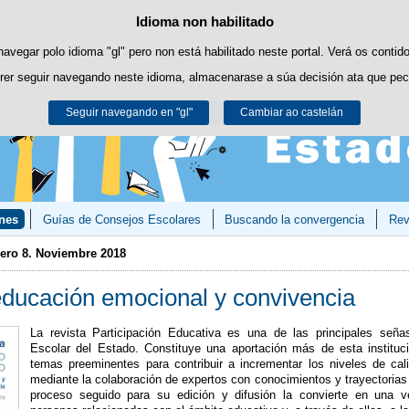
Idioma non habilitado
Política de cookies
Saltar ao contido
es propias para facilitar a navegación e cookies de terceiros para obter estatí
navegar polo idioma "gl" pero non está habilitado neste portal. Verá os contid
rer seguir navegando neste idioma, almacenarase a súa decisión ata que pec
Pode obter máis información no apartado "Cookies" do noso
aviso legal
.
Seguir navegando en "gl"
Aceptar
Rexeitar
Cambiar ao castelán
nes
Guías de Consejos Escolares
Buscando la convergencia
Rev
ro 8. Noviembre 2018
 educación emocional y convivencia
La revista Participación Educativa es una de las principales seña
Escolar del Estado. Constituye una aportación más de esta instituci
temas preeminentes para contribuir a incrementar los niveles de cal
mediante la colaboración de expertos con conocimientos y trayectorias 
proceso seguido para su edición y difusión la convierte en una v