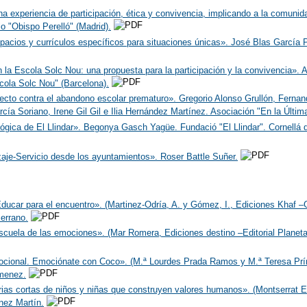
na experiencia de participación, ética y convivencia, implicando a la comuni
o "Obispo Perelló" (Madrid).
spacios y currículos específicos para situaciones únicas». José Blas García 
n la Escola Solc Nou: una propuesta para la participación y la convivencia».
ola Solc Nou" (Barcelona).
cto contra el abandono escolar prematuro». Gregorio Alonso Grullón, Fernand
ía Soriano, Irene Gil Gil e Ilia Hernández Martínez. Asociación "En la Última
ógica de El Llindar». Begonya Gasch Yagüe. Fundació "El Llindar". Cornellá d
zaje-Servicio desde los ayuntamientos». Roser Battle Suñer.
Educar para el encuentro». (Martinez-Odría, A. y Gómez, I., Ediciones Khaf –
errano.
 escuela de las emociones». (Mar Romera, Ediciones destino –Editorial Planeta
ocional. Emociónate con Coco». (M.ª Lourdes Prada Ramos y M.ª Teresa Prí
menez.
orias cortas de niños y niñas que construyen valores humanos». (Montserrat
nez Martín.