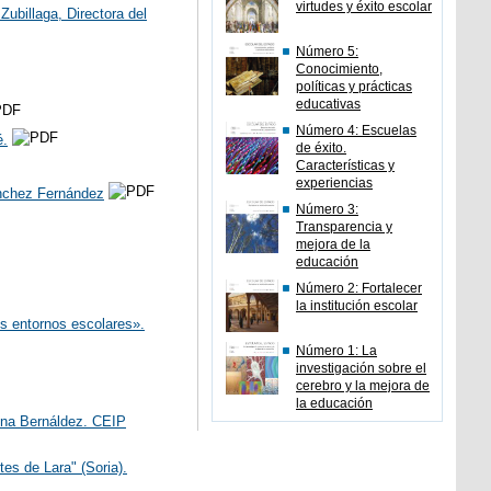
virtudes y éxito escolar
ubillaga, Directora del
Número 5:
Conocimiento,
políticas y prácticas
educativas
Número 4: Escuelas
é.
de éxito.
Características y
experiencias
ánchez Fernández
Número 3:
Transparencia y
mejora de la
educación
Número 2: Fortalecer
la institución escolar
os entornos escolares».
Número 1: La
investigación sobre el
cerebro y la mejora de
la educación
ina Bernáldez. CEIP
es de Lara" (Soria).