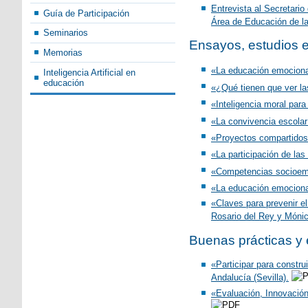
Entrevista al Secretario
Guía de Participación
Área de Educación de 
Seminarios
Ensayos, estudios e
Memorias
«La educación emocional
Inteligencia Artificial en
educación
«¿Qué tienen que ver la
«Inteligencia moral par
«La convivencia escolar
«Proyectos compartidos 
«La participación de la
«Competencias socioemoc
«La educación emocional 
«Claves para prevenir el
Rosario del Rey y Móni
Buenas prácticas y 
«Participar para constr
Andalucía (Sevilla).
«Evaluación, Innovación,