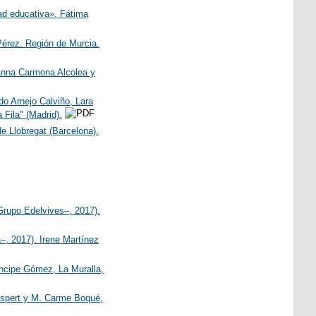
dad educativa». Fátima
Pérez. Región de Murcia.
 Anna Carmona Alcolea y
o Arnejo Calviño, Lara
 Fila" (Madrid).
e Llobregat (Barcelona).
Grupo Edelvives–, 2017).
–, 2017). Irene Martínez
ncipe Gómez, La Muralla,
 Espert y M. Carme Boqué,