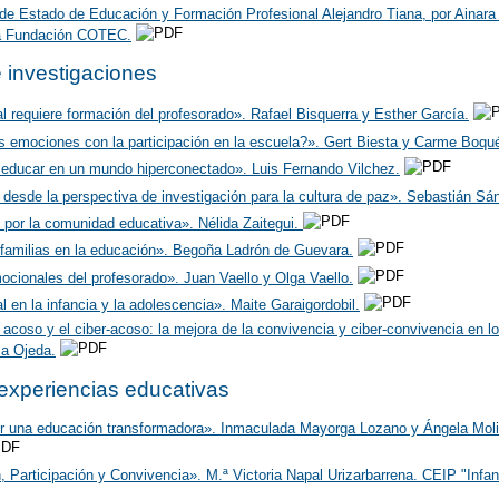
 de Estado de Educación y Formación Profesional Alejandro Tiana, por Ainara Z
la Fundación COTEC.
 investigaciones
 requiere formación del profesorado». Rafael Bisquerra y Esther García.
s emociones con la participación en la escuela?». Gert Biesta y Carme Boqu
a educar en un mundo hiperconectado». Luis Fernando Vilchez.
 desde la perspectiva de investigación para la cultura de paz». Sebastián S
por la comunidad educativa». Nélida Zaitegui.
s familias en la educación». Begoña Ladrón de Guevara.
ionales del profesorado». Juan Vaello y Olga Vaello.
en la infancia y la adolescencia». Maite Garaigordobil.
 acoso y el ciber-acoso: la mejora de la convivencia y ciber-convivencia en l
ca Ojeda.
experiencias educativas
uir una educación transformadora». Inmaculada Mayorga Lozano y Ángela Mol
 Participación y Convivencia». M.ª Victoria Napal Urizarbarrena. CEIP "Infant