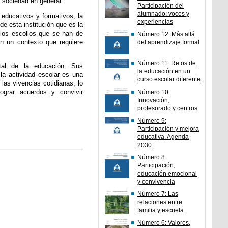
a sociedad en general.
Participación del
alumnado: voces y
educativos y formativos, la
experiencias
 de esta institución que es la
 los escollos que se han de
Número 12: Más allá
 en un contexto que requiere
del aprendizaje formal
Número 11: Retos de
tal de la educación. Sus
la educación en un
 la actividad escolar es una
curso escolar diferente
las vivencias cotidianas, lo
lograr acuerdos y convivir
Número 10:
Innovaciòn,
profesorado y centros
Número 9:
Participación y mejora
educativa. Agenda
2030
Número 8:
Participación,
educación emocional
y convivencia
Número 7: Las
relaciones entre
familia y escuela
Número 6: Valores,