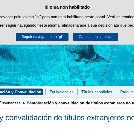
Idioma non habilitado
Política de cookies
Saltar ao contido
es propias para facilitar a navegación e cookies de terceiros para obter estatí
navegar polo idioma "gl" pero non está habilitado neste portal. Verá os contid
rer seguir navegando neste idioma, almacenarase a súa decisión ata que pec
Pode obter máis información no apartado "Cookies" do noso
aviso legal
.
Seguir navegando en "gl"
Aceptar
Rexeitar
Cambiar ao castelán
ción y Convalidación
Equivalencias
Títulos españoles
Pregunt
Enseñanzas
Homologación y convalidación de títulos extranjeros no u
 convalidación de títulos extranjeros n