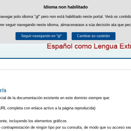
Idioma non habilitado
Política de cookies
Saltar ao contido
es propias para facilitar a navegación e cookies de terceiros para obter estatí
navegar polo idioma "gl" pero non está habilitado neste portal. Verá os contid
rer seguir navegando neste idioma, almacenarase a súa decisión ata que pec
Pode obter máis información no apartado "Cookies" do noso
aviso legal
.
Seguir navegando en "gl"
Aceptar
Rexeitar
Cambiar ao castelán
r/a
arcial de la documentación existente en este dominio siempre que:
(URL completa con enlace activo a la página reproducida)
nte, incluyendo los elementos gráficos
 contraprestación de ningún tipo por su consulta, de modo que su acceso sea 