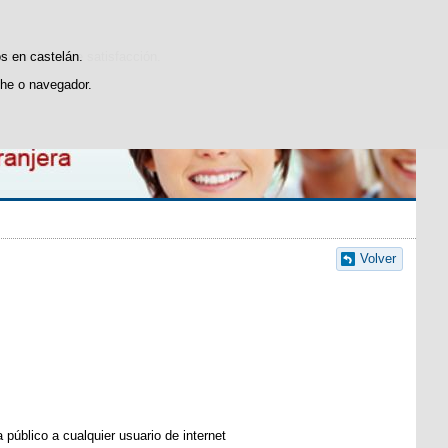
Buscador
Contacte con nosotros
sticas de uso e satisfacción.
os en castelán.
he o navegador.
Volver
público a cualquier usuario de internet