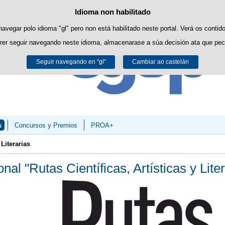
Idioma non habilitado
Política de cookies
Saltar ao contido
es propias para facilitar a navegación e cookies de terceiros para obter estatí
navegar polo idioma "gl" pero non está habilitado neste portal. Verá os contid
rer seguir navegando neste idioma, almacenarase a súa decisión ata que pec
Pode obter máis información no apartado "Cookies" do noso
aviso legal
.
Seguir navegando en "gl"
Aceptar
Rexeitar
Cambiar ao castelán
s
Concursos y Premios
PROA+
 Literarias
al "Rutas Científicas, Artísticas y Liter