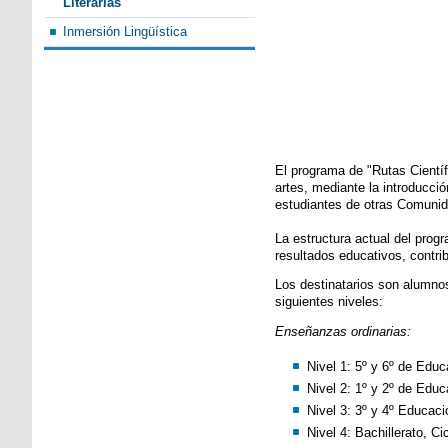
Literarias
Inmersión Lingüística
El programa de "Rutas Científi
artes, mediante la introducci
estudiantes de otras Comuni
La estructura actual del prog
resultados educativos, contri
Los destinatarios son alumno
siguientes niveles:
Enseñanzas ordinarias:
Nivel 1: 5º y 6º de Educ
Nivel 2: 1º y 2º de Edu
Nivel 3: 3º y 4º Educac
Nivel 4: Bachillerato, 