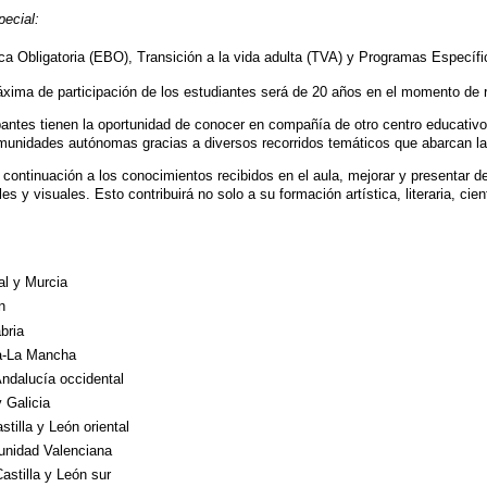
ecial:
ca Obligatoria (EBO), Transición a la vida adulta (TVA) y Programas Especí
xima de participación de los estudiantes será de 20 años en el momento de r
pantes tienen la oportunidad de conocer en compañía de otro centro educativo 
munidades autónomas gracias a diversos recorridos temáticos que abarcan la prá
 continuación a los conocimientos recibidos en el aula, mejorar y presentar d
 y visuales. Esto contribuirá no solo a su formación artística, literaria, cient
al y Murcia
n
bria
la-La Mancha
ndalucía occidental
y Galicia
tilla y León oriental
unidad Valenciana
astilla y León sur