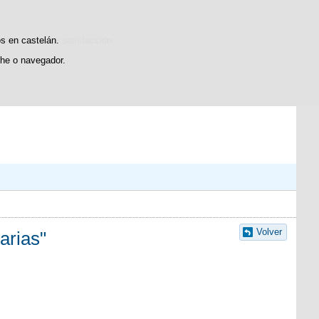
sticas de uso e satisfacción.
os en castelán.
he o navegador.
Volver
arias"