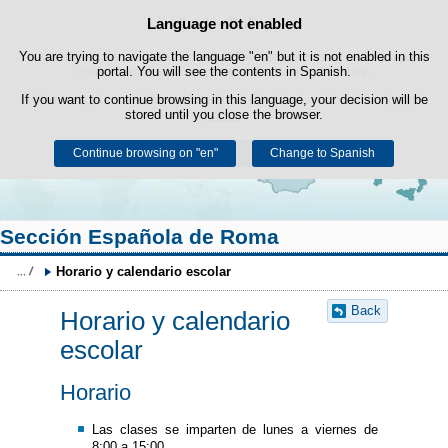
Language not enabled
Cookie Policy
Skip to content
You are trying to navigate the language "en" but it is not enabled in this
This website uses its own cookies to facilitate browsing and third-party
cookies to obtain usage and satisfaction statistics.
portal. You will see the contents in Spanish.
If you want to continue browsing in this language, your decision will be
You can get more information in the "Cookies" section of our
legal
stored until you close the browser.
notice
.
Continue browsing on "en"
Accept
Reject
Change to Spanish
Sección Española de Roma
Horario y calendario escolar
Back
Horario y calendario
escolar
Horario
Las clases se imparten de lunes a viernes de
8:00 a 15:00.