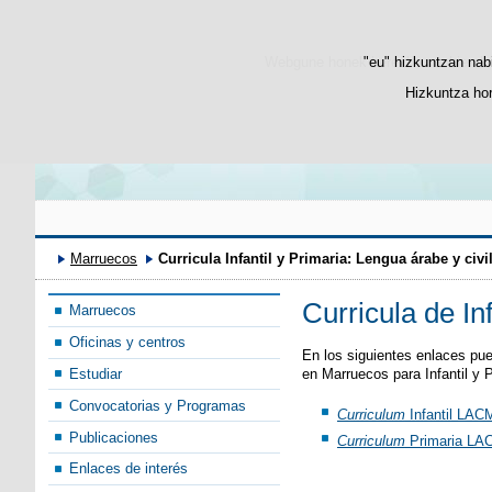
Bienvenido
ترحيب
Webgune honek berezko cookie-ak era
"eu" hizkuntzan nabi
Hizkuntza hor
Marruecos
Curricula Infantil y Primaria: Lengua árabe y civ
Curricula de In
Marruecos
Oficinas y centros
En los siguientes enlaces pu
en Marruecos para Infantil y 
Estudiar
Convocatorias y Programas
Curriculum
Infantil LAC
Publicaciones
Curriculum
Primaria LA
Enlaces de interés