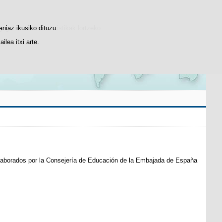
Bilatzailea
Suscríbete
gogobetetasun-estatistikak lortzeko.
aniaz ikusiko dituzu.
lea itxi arte.
laborados por la Consejería de Educación de la Embajada de España