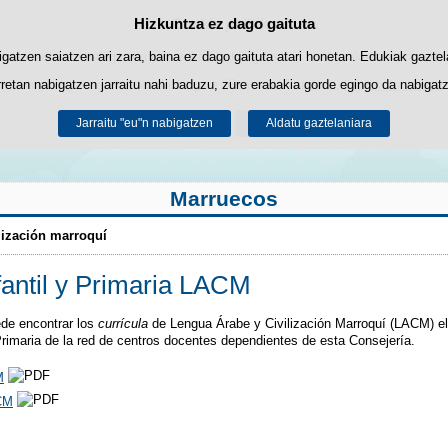
Hizkuntza ez dago gaituta
Cookie politika
Edukira salto egin
biltzen ditu nabigazioa errazteko eta hirugarrenen cookie-ak erabilera- eta 
gatzen saiatzen ari zara, baina ez dago gaituta atari honetan. Edukiak gaztel
retan nabigatzen jarraitu nahi baduzu, zure erabakia gorde egingo da nabigatzai
Informazio gehiago lor dezakezu gure "Cookie-ak" atalean,
legezko oharrean
.
Jarraitu "eu"n nabigatzen
Onartu
Ukatu
Aldatu gaztelaniara
Marruecos
ilización marroquí
fantil y Primaria LACM
ede encontrar los
currícula
de Lengua Árabe y Civilización Marroquí (LACM) e
Primaria de la red de centros docentes dependientes de esta Consejería.
M
CM