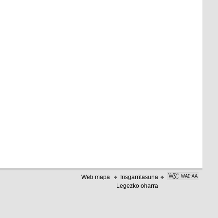
Web mapa
Irisgarritasuna
Legezko oharra