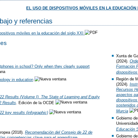
EL USO DE DISPOSITIVOS MÓVILES EN LA EDUCACIÓN 
ajo y referencias
spositivos móviles en la educación del siglo XXI
les
Xunta de Gal
(2024).
Orde
phones in school? Only when they clearly support
Formación P
dispositivos
Región de M
ology in education
(2024).
Inst
Recursos Hu
aspectos par
2 Results (Volume I). The State of Learning and Equity
dispositivos
2 Results
. Edición de la OCDE
sostenidos 
Murcia
2 key results (infographic)
Gobierno de
Universidad
Educación 
uropea (2018).
Recomendación del Consejo de 22 de
Gobierno de
 las competencias clave para el aprendizaje