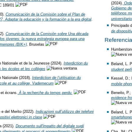
(2024).
Orden
C 189/01
Gobierno de 
teléfonos mó
0).
Comunicación de la Comisión sobre el Plan de
universitari
7, Adaptar la educación y la formación a la era digital
.
Principado 
de disposit
2).
Comunicación de la Comisión sobre Una década
y los jóvenes: la nueva estrategia europea para una
Referenci
s menores (BIK+)
. Bruselas
Humberstone
n Nationale et de la Jeunesse (2024).
Interdiction du
Beland, L. P
 les écoles et les collèges
student per
n Nationale (2018).
Interdiction de l’utilisation du
Kessel, D.; 
’école et au collège, Vademecum
mobile phon
 et écrans.
À la recherche du temps perdu.
Beneito, P.;
evidence fro
e e del Merito (2022).
Indicazioni sull’utilizzo dei telefoni
Beland, L. P
ositivi elettronici in clase
smartphones
a (2021).
Documento sull'impatto del digitale sugli
re riferimento al processi di apprendimento
Cha, JH.; Ch