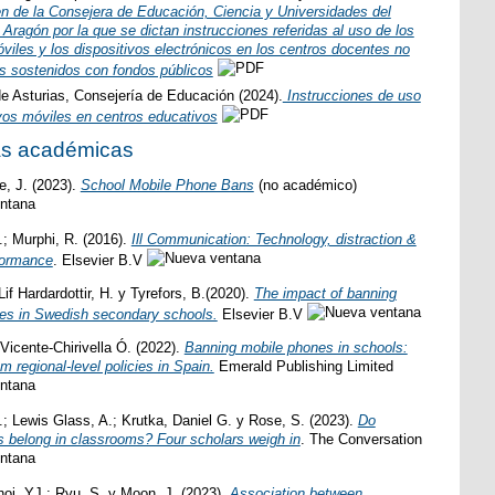
 de la Consejera de Educación, Ciencia y Universidades del
Aragón por la que se dictan instrucciones referidas al uso de los
viles y los dispositivos electrónicos en los centros docentes no
os sostenidos con fondos públicos
de Asturias, Consejería de Educación (2024).
Instrucciones de uso
ivos móviles en centros educativos
as académicas
, J. (2023).
School Mobile Phone Bans
(no académico)
.; Murphi, R. (2016).
Ill Communication: Technology, distraction &
formance
. Elsevier B.V
Lif Hardardottir, H. y Tyrefors, B.(2020).
The impact of banning
es in Swedish secondary schools.
Elsevier B.V
 Vicente-Chirivella Ó. (2022).
Banning mobile phones in schools:
m regional-level policies in Spain.
Emerald Publishing Limited
.; Lewis Glass, A.; Krutka, Daniel G. y Rose, S. (2023).
Do
 belong in classrooms? Four scholars weigh in
. The Conversation
oi, YJ.; Ryu, S. y Moon, J. (2023).
Association between