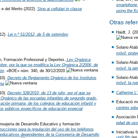
smartphone 
e e del Merito (2022).
Stop ai cellulari in classe
using the Ko
Otras refe
Haidt, J. (2
012).
Lei n.º 51/2012, de 5 de setembro
Solano Ataba
móvil: prote
n, Formación Profesional y Deportes.
Ley Orgánica
Solano Atab
mbre, por la que se modifica la Ley Orgánica 2/2006, de
móvil: la pé
ón
. «BOE» núm. 340, de 30/12/2020
Solano Atab
10).
Decreto de Reglamento Orgánico de los Institutos
móvil: la ru
ia
Catherine L
10).
Decreto 328/2010, de 13 de julio, por el que se
Orgánico de las escuelas infantiles de segundo grado,
Educació me
ación primaria, de los colegios de educación infantil y
centres edu
ros públicos específicos de educación especial
Asociación 
edad de uso 
nsejería de Desarrollo Educativo y formación
rucciones para la regulación del uso de los teléfonos
Iniciativas 
 educativos dependientes de la Consejería de Desarrollo
until 8th
(en 