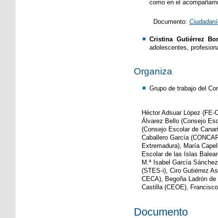
como en el acompañamient
Documento:
Ciudadanía
Cristina Gutiérrez B
adolescentes, profesiona
Organiza
Grupo de trabajo del Co
Héctor Adsuar López (FE-
Álvarez Bello (Consejo Esco
(Consejo Escolar de Cana
Caballero García (CONCAPA
Extremadura), María Cape
Escolar de las Islas Balea
M.ª Isabel García Sánchez 
(STES-i), Ciro Gutiérrez 
CECA), Begoña Ladrón de G
Castilla (CEOE), Francisco
Documento