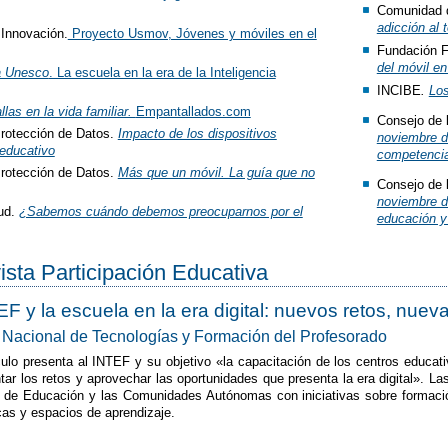
Comunidad 
adicción al 
 Innovación.
Proyecto Usmov, Jóvenes y móviles en el
Fundación 
del móvil en
la Unesco
. La escuela en la era de la Inteligencia
INCIBE
.
Los
llas en la vida familiar.
Empantallados.com
Consejo de 
rotección de Datos.
Impacto de los dispositivos
noviembre d
 educativo
competencias
rotección de Datos.
Más que un móvil. La guía que no
Consejo de 
noviembre de
ud.
¿Sabemos cuándo debemos preocuparnos por el
educación y 
vista Participación Educativa
EF y la escuela en la era digital: nuevos retos, nue
to Nacional de Tecnologías y Formación del Profesorado
culo presenta al INTEF y su objetivo «la capacitación de los centros educ
ntar los retos y aprovechar las oportunidades que presenta la era digital». 
o de Educación y las Comunidades Autónomas con iniciativas sobre formació
cas y espacios de aprendizaje.