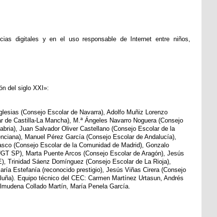
cias digitales y en el uso responsable de Internet entre niños,
ón del siglo XXI»:
glesias (Consejo Escolar de Navarra), Adolfo Muñiz Lorenzo
r de Castilla-La Mancha), M.ª Ángeles Navarro Noguera (Consejo
abria), Juan Salvador Oliver Castellano (Consejo Escolar de la
ciana), Manuel Pérez García (Consejo Escolar de Andalucía),
asco (Consejo Escolar de la Comunidad de Madrid), Gonzalo
UGT SP), Marta Puente Arcos (Consejo Escolar de Aragón), Jesús
), Trinidad Sáenz Domínguez (Consejo Escolar de La Rioja),
ía Estefanía (reconocido prestigio), Jesús Viñas Cirera (Consejo
luña). Equipo técnico del CEC: Carmen Martínez Urtasun, Andrés
lmudena Collado Martín, María Penela García.