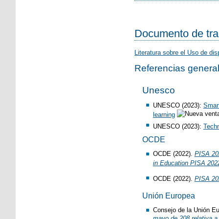
Documento de trab
Literatura sobre el Uso de di
Referencias genera
Unesco
UNESCO (2023):
Smart
learning
UNESCO (2023):
Techn
OCDE
OCDE (2022).
PISA 202
in Education PISA 202
OCDE (2022).
PISA 202
Unión Europea
Consejo de la Unión E
mayo de 208 relativa a