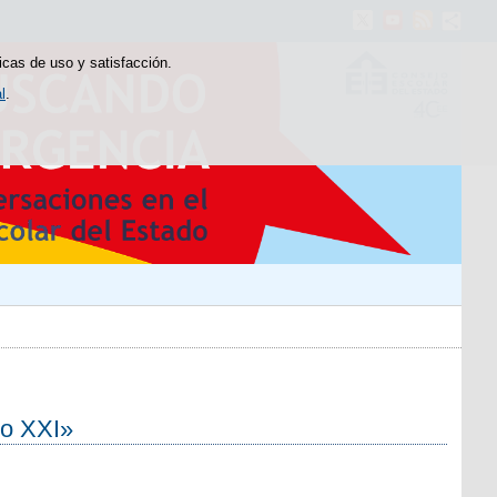
icas de uso y satisfacción.
l
.
lo XXI»