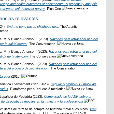
usage and health outcomes of adolescents: A propensity analysis
rea youth risk behavior survey
. Plos One
rencias relevantes
024).
End the pone-based childhood now
. The Atlantic
, M. y Blanco-Alfonso, I. (2023).
Razones para retrasar el uso del
ger la salud mental
. The Conversation.
a, M. y Blanco-Alfonso, I (2023).
Razones para retrasar el uso del
rdida de la atención
. The Conservation
a, M. y Blanco-Alfonso, I.(2023).
Razones para retrasar el uso del
ptura del proceso de socialización
. The Conservation.
´Ecuyer
(2018)
diàtica i pensament crític (2023).
Regular o prohibir? El mòbil als
catius
. Plataforma per a l'educació mediàtica
Española de Pediatría (2023).
Comunicado de la AEP sobre la
de dispositivos móviles en la infancia y la adolescencia
familiares de retraso de compra de teléfono móvil a los niños.
Wait
el sistema educativo de EE. UU. , 8.º equivale a 2.º ESO)