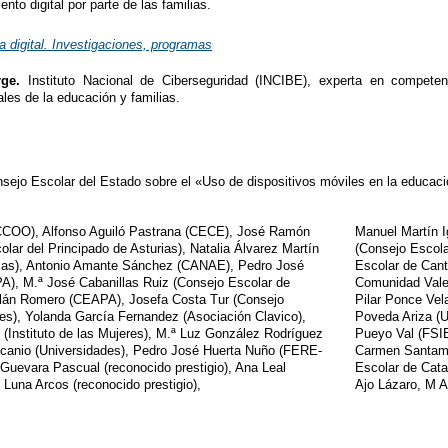
o digital por parte de las familias.
 digital. Investigaciones, programas
orge.
Instituto Nacional de Ciberseguridad (INCIBE), experta en competen
les de la educación y familias.
nsejo Escolar del Estado sobre el «Uso de dispositivos móviles en la educaci
CCOO), Alfonso Aguiló Pastrana (CECE), José Ramón
Manuel Martín I
lar del Principado de Asturias), Natalia Álvarez Martín
(Consejo Escola
rias), Antonio Amante Sánchez (CANAE), Pedro José
Escolar de Cant
), M.ª José Cabanillas Ruiz (Consejo Escolar de
Comunidad Valen
llán Romero (CEAPA), Josefa Costa Tur (Consejo
Pilar Ponce Vel
res), Yolanda García Fernandez (Asociación Clavico),
Poveda Ariza (
(Instituto de las Mujeres), M.ª Luz González Rodríguez
Pueyo Val (FSIE
Ascanio (Universidades), Pedro José Huerta Nuño (FERE-
Carmen Santamar
uevara Pascual (reconocido prestigio), Ana Leal
Escolar de Cata
 Luna Arcos (reconocido prestigio),
Ajo Lázaro, M A