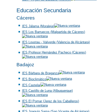
Educación Secundaria
Cáceres
IES Jálama (Moraleja)
IES Los Barruecos (Malpartida de Cáceres)
IES Loustau - Valverde (Valencia de Alcántara)
IES Profesor Hernández Pacheco (Cáceres)
Badajoz
IES Bárbara de Braganza
IES Bioclimático
IES Castelar
IES Castillo de Luna (Albuquerque)
IES El Pomar (Jerez de los Caballeros)
IES Joaquín Sama (San Vicente de Alcántara)