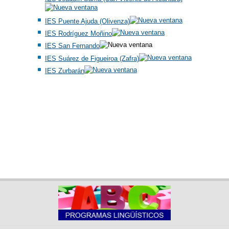
IES Puente Ajuda (Olivenza)
IES Rodríguez Moñino
IES San Fernando
IES Suárez de Figueiroa (Zafra)
IES Zurbarán