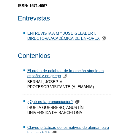
ISSN: 1571-4667
Entrevistas
ENTREVISTA A M ª JOSÉ GELABERT,
DIRECTORA ACADÉMICA DE ENFOREX
Contenidos
El orden de palabras de la oración simple en
español y en griego
BERNAL, JOSEP M.
PROFESOR VISITANTE (ALEMANIA)
¿Qué es la pronunciación?
IRUELA GUERRERO, AGUSTÍN
UNIVERSIDA DE BARCELONA
Claves prácticas de los nativos de alemán para
la clase E/LE