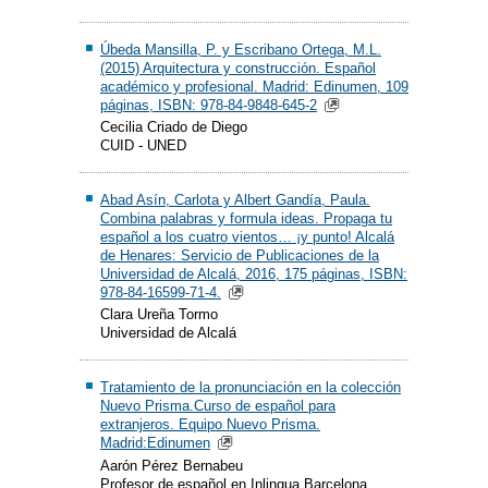
Úbeda Mansilla, P. y Escribano Ortega, M.L.
(2015) Arquitectura y construcción. Español
académico y profesional. Madrid: Edinumen, 109
páginas, ISBN: 978-84-9848-645-2
Cecilia Criado de Diego
CUID - UNED
Abad Asín, Carlota y Albert Gandía, Paula.
Combina palabras y formula ideas. Propaga tu
español a los cuatro vientos… ¡y punto! Alcalá
de Henares: Servicio de Publicaciones de la
Universidad de Alcalá, 2016, 175 páginas, ISBN:
978-84-16599-71-4.
Clara Ureña Tormo
Universidad de Alcalá
Tratamiento de la pronunciación en la colección
Nuevo Prisma.Curso de español para
extranjeros. Equipo Nuevo Prisma.
Madrid:Edinumen
Aarón Pérez Bernabeu
Profesor de español en Inlingua Barcelona