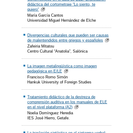
didáctica del cortometraje “Lo siento, te
quiero”
María García Cantos
Universidad Miguel Hernández de Elche
Divergencias culturales que pueden ser causas
de malentendidos entre griegos y españoles
Zafeiria Mitatou
Centro Cultural “Anatolia”, Salónica
La imagen metalingüística como imagen
pedagógica en E/LE
Francisco Romo Simón
Hankuk University of Foreign Studies
Tratamiento didáctico de la destreza de
comprensión auditiva en los manuales de ELE
en el nivel plataforma (A2)
Noelia Domínguez Heredia
IES José Hierro, Getafe.
La traslación sintáctica en el sintagma verbal: