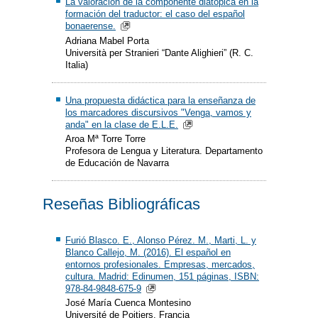
La valoración de la componente diatópica en la
formación del traductor: el caso del español
bonaerense.
Adriana Mabel Porta
Università per Stranieri “Dante Alighieri” (R. C.
Italia)
Una propuesta didáctica para la enseñanza de
los marcadores discursivos "Venga, vamos y
anda" en la clase de E.L.E.
Aroa Mª Torre Torre
Profesora de Lengua y Literatura. Departamento
de Educación de Navarra
Reseñas Bibliográficas
Furió Blasco. E., Alonso Pérez. M., Marti, L. y
Blanco Callejo, M. (2016). El español en
entornos profesionales. Empresas, mercados,
cultura. Madrid: Edinumen, 151 páginas, ISBN:
978-84-9848-675-9
José María Cuenca Montesino
Université de Poitiers. Francia