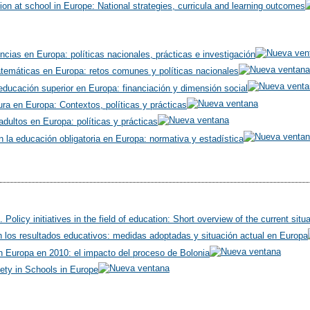
on at school in Europe: National strategies, curricula and learning outcomes
cias en Europa: políticas nacionales, prácticas e investigación
temáticas en Europa: retos comunes y políticas nacionales
educación superior en Europa: financiación y dimensión social
ra en Europa: Contextos, políticas y prácticas
dultos en Europa: políticas y prácticas
n la educación obligatoria en Europa: normativa y estadística
Policy initiatives in the field of education: Short overview of the current situ
n los resultados educativos: medidas adoptadas y situación actual en Europa
n Europa en 2010: el impacto del proceso de Bolonia
ety in Schools in Europe