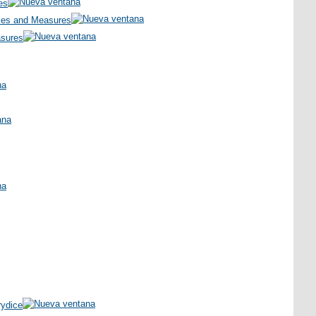
es
cies and Measures
asures
rydice