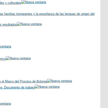
es y culturales
s familias inmigrantes y la enseñanza de las lenguas de origen del
s resultados
émico
n el Marco del Proceso de Bolonia
se. Documento de trabajo