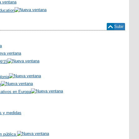
ducation
Subir
4/15
lonia
e
ucativos en Europa
as y medidas
ón pública