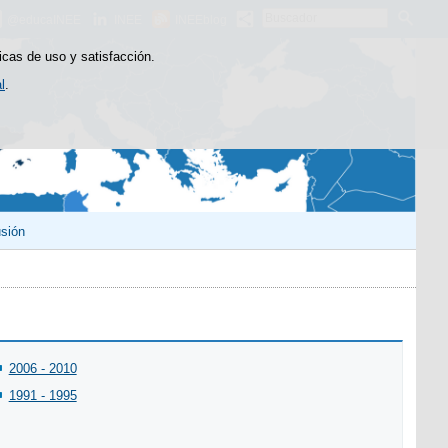
Buscador
@educaINEE
INEE
INEEblog
icas de uso y satisfacción.
l
.
usión
2006 - 2010
1991 - 1995