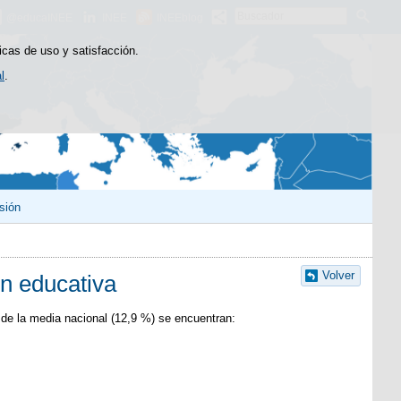
Buscador
@educaINEE
INEE
INEEblog
icas de uso y satisfacción.
l
.
sión
Volver
ón educativa
 de la media nacional (12,9 %) se encuentran: