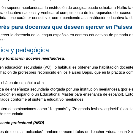
ón superior neerlandesa, la institución de acogida puede solicitar a Nuffic la 
 educativo nacional y verificar el cumplimiento de los requisitos de acceso. E
ida tiene carácter consultivo, correspondiendo a la institución educativa la de
erés para docentes que deseen ejercer en Países
jercer la docencia de la lengua española en centros educativos de primaria o 
es:
mica y pedagógica
te y formación docente neerlandesa.
en educación secundaria (VO), lo habitual es obtener una habilitación docente
mación de profesores reconocido en los Países Bajos, que en la práctica com
n el área de español o afín.
a de enseñanza secundaria otorgada por una institución neerlandesa (por ej
zación en español o un Educational Master para enseñanza de español). Esto
ñados conforme al sistema educativo neerlandés.
isten denominaciones como “1e graads” y “2e graads lesbevoegdheid” (habilit
de secundaria.
cente profesional (HBO)
s de ciencias aplicadas) también ofrecen títulos de Teacher Education in Sp