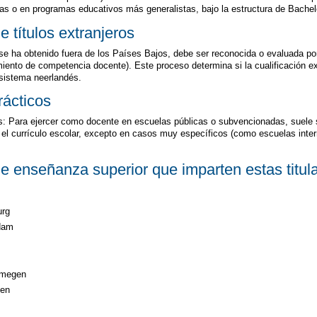
as o en programas educativos más generalistas, bajo la estructura de Bache
 títulos extranjeros
 se ha obtenido fuera de los Países Bajos, debe ser reconocida o evaluada p
iento de competencia docente). Este proceso determina si la cualificación ex
 sistema neerlandés.
rácticos
s: Para ejercer como docente en escuelas públicas o subvencionadas, suele s
 el currículo escolar, excepto en casos muy específicos (como escuelas inte
e enseñanza superior que imparten estas titul
urg
rdam
ijmegen
gen