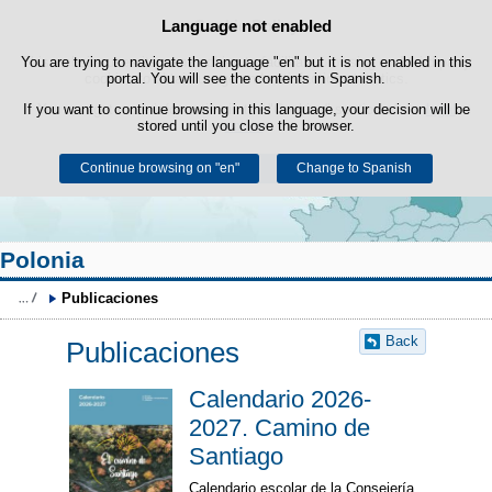
Search
Language not enabled
Cookie Policy
box
Skip to content
You are trying to navigate the language "en" but it is not enabled in this
This website uses its own cookies to facilitate browsing and third-party
cookies to obtain usage and satisfaction statistics.
portal. You will see the contents in Spanish.
If you want to continue browsing in this language, your decision will be
You can get more information in the "Cookies" section of our
legal
stored until you close the browser.
notice
.
Continue browsing on "en"
Accept
Reject
Change to Spanish
Polonia
Publicaciones
Back
Publicaciones
Calendario 2026-
2027. Camino de
Santiago
Calendario escolar de la Consejería