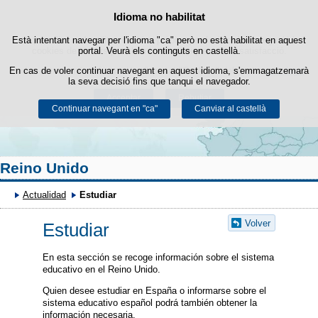
Cercad
Política de cookies
Idioma no habilitat
Passar al contingut
Està intentant navegar per l'idioma "ca" però no està habilitat en aquest
Aquest lloc web utilitza cookies pròpies per facilitar la navegació i
cookies de tercers per obtenir estadístiques d'ús i satisfacció.
portal. Veurà els continguts en castellà.
En cas de voler continuar navegant en aquest idioma, s'emmagatzemarà
Podeu obtenir més informació a l'apartat "Cookies" del nostre
avís legal
.
la seva decisió fins que tanqui el navegador.
Acceptar
Rebutjar
Continuar navegant en "ca"
Canviar al castellà
Reino Unido
Actualidad
Estudiar
Volver
Estudiar
En esta sección se recoge información sobre el sistema
educativo en el Reino Unido.
Quien desee estudiar en España o informarse sobre el
sistema educativo español podrá también obtener la
información necesaria.