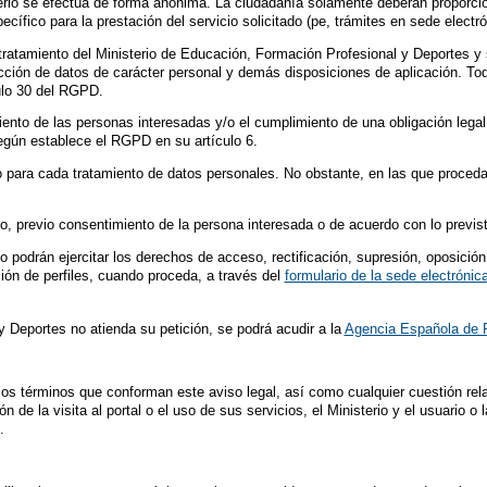
inisterio se efectúa de forma anónima. La ciudadanía solamente deberán proporc
cífico para la prestación del servicio solicitado (pe, trámites en sede electr
tratamiento del Ministerio de Educación, Formación Profesional y Deportes y s
ción de datos de carácter personal y demás disposiciones de aplicación. Tod
culo 30 del RGPD.
ento de las personas interesadas y/o el cumplimiento de una obligación legal 
según establece el RGPD en su artículo 6.
 para cada tratamiento de datos personales. No obstante, en las que proceda 
 previo consentimiento de la persona interesada o de acuerdo con lo previsto
podrán ejercitar los derechos de acceso, rectificación, supresión, oposición,
ión de perfiles, cuando proceda, a través del
formulario de la sede electrónic
 Deportes no atienda su petición, se podrá acudir a la
Agencia Española de 
 los términos que conforman este aviso legal, así como cualquier cuestión rela
n de la visita al portal o el uso de sus servicios, el Ministerio y el usuario 
.