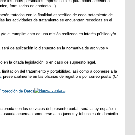
ionar los datos personales imprescindibles para poder acceder a
ónica, formularios de contacto…).
erán tratados con la finalidad específica de cada tratamiento de
as las actividades de tratamiento se encuentran recogidas en el
y/o el cumplimiento de una misión realizada en interés público y/o
será de aplicación lo dispuesto en la normativa de archivos y
 en la citada legislación, o en caso de supuesto legal.
 limitación del tratamiento y portabilidad, así como a oponerse a la
a
, presencialmente en las oficinas de registro o por correo postal (C/
Protección de Datos
cionada con los servicios del presente portal, será la ley española.
o la usuaria acuerdan someterse a los jueces y tribunales de domicilio