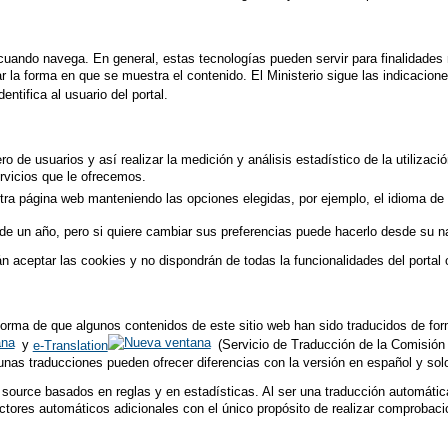
 cuando navega. En general, estas tecnologías pueden servir para finalidade
 la forma en que se muestra el contenido. El Ministerio sigue las indicacion
ntifica al usuario del portal.
o de usuarios y así realizar la medición y análisis estadístico de la utilizaci
rvicios que le ofrecemos.
stra página web manteniendo las opciones elegidas, por ejemplo, el idioma de
 de un año, pero si quiere cambiar sus preferencias puede hacerlo desde su n
 aceptar las cookies y no dispondrán de todas la funcionalidades del portal o
orma de que algunos contenidos de este sitio web han sido traducidos de forma 
y
e-Translation
(Servicio de Traducción de la Comisión E
gunas traducciones pueden ofrecer diferencias con la versión en español y sol
source basados en reglas y en estadísticas. Al ser una traducción automática
ctores automáticos adicionales con el único propósito de realizar comprobaci