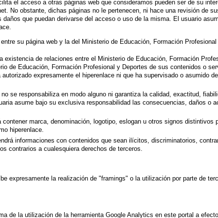
cilita el acceso a otras páginas web que consideramos pueden ser de su inter
net. No obstante, dichas páginas no le pertenecen, ni hace una revisión de su
es daños que puedan derivarse del acceso o uso de la misma. El usuario asum
ace.
ntre su página web y la del Ministerio de Educación, Formación Profesional 
a existencia de relaciones entre el Ministerio de Educación, Formación Profes
terio de Educación, Formación Profesional y Deportes de sus contenidos o serv
 autorizado expresamente el hiperenlace ni que ha supervisado o asumido de c
o se responsabiliza en modo alguno ni garantiza la calidad, exactitud, fiabil
usuaria asume bajo su exclusiva responsabilidad las consecuencias, daños o a
 contener marca, denominación, logotipo, eslogan u otros signos distintivos 
smo hiperenlace.
ndrá informaciones con contenidos que sean ilícitos, discriminatorios, contr
os contrarios a cualesquiera derechos de terceros.
e expresamente la realización de "framings" o la utilización por parte de te
a de la utilización de la herramienta Google Analytics en este portal a efec