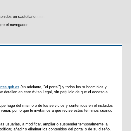
icas de uso y satisfacción.
tenidos en castellano.
rre el navegador.
l
.
s
rtes.gob.es
(en adelante, "el portal") y todos los subdominios y
e detallan en este Aviso Legal, sin perjuicio de que el acceso a
que haga del mismo o de los servicios y contenidos en él incluidos
variar, por lo que le invitamos a que revise estos términos cuando
nas usuarias, a modificar, ampliar o suspender temporalmente la
dificar, añadir o eliminar los contenidos del portal o de su diseño.