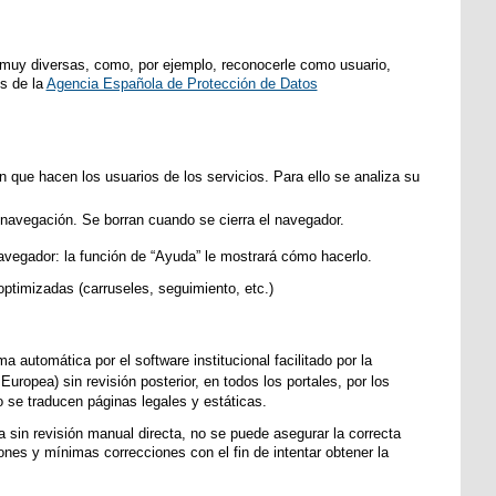
s muy diversas, como, por ejemplo, reconocerle como usuario,
es de la
Agencia Española de Protección de Datos
ón que hacen los usuarios de los servicios. Para ello se analiza su
 navegación. Se borran cuando se cierra el navegador.
avegador: la función de “Ayuda” le mostrará cómo hacerlo.
ptimizadas (carruseles, seguimiento, etc.)
automática por el software institucional facilitado por la
uropea) sin revisión posterior, en todos los portales, por los
o se traducen páginas legales y estáticas.
 sin revisión manual directa, no se puede asegurar la correcta
ones y mínimas correcciones con el fin de intentar obtener la