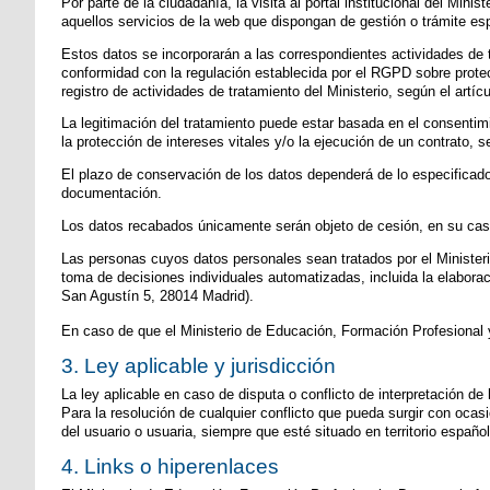
Por parte de la ciudadanía, la visita al portal institucional del M
aquellos servicios de la web que dispongan de gestión o trámite espe
Estos datos se incorporarán a las correspondientes actividades de 
conformidad con la regulación establecida por el RGPD sobre protec
registro de actividades de tratamiento del Ministerio, según el artí
La legitimación del tratamiento puede estar basada en el consentimi
la protección de intereses vitales y/o la ejecución de un contrato, 
El plazo de conservación de los datos dependerá de lo especificado
documentación.
Los datos recabados únicamente serán objeto de cesión, en su caso,
Las personas cuyos datos personales sean tratados por el Ministerio 
toma de decisiones individuales automatizadas, incluida la elaborac
San Agustín 5, 28014 Madrid).
En caso de que el Ministerio de Educación, Formación Profesional y
3. Ley aplicable y jurisdicción
La ley aplicable en caso de disputa o conflicto de interpretación de
Para la resolución de cualquier conflicto que pueda surgir con ocasió
del usuario o usuaria, siempre que esté situado en territorio español
4. Links o hiperenlaces