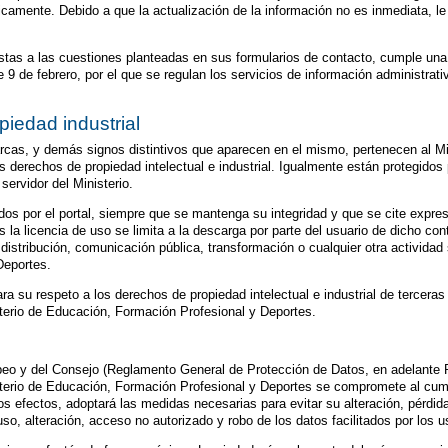
dicamente. Debido a que la actualización de la información no es inmediata, 
estas a las cuestiones planteadas en sus formularios de contacto, cumple una 
 9 de febrero, por el que se regulan los servicios de información administrat
piedad industrial
arcas, y demás signos distintivos que aparecen en el mismo, pertenecen al M
 derechos de propiedad intelectual e industrial. Igualmente están protegidos 
servidor del Ministerio.
nados por el portal, siempre que se mantenga su integridad y que se cite expr
 la licencia de uso se limita a la descarga por parte del usuario de dicho co
stribución, comunicación pública, transformación o cualquier otra actividad 
Deportes.
 su respeto a los derechos de propiedad intelectual e industrial de terceras p
terio de Educación, Formación Profesional y Deportes.
o y del Consejo (Reglamento General de Protección de Datos, en adelante R
isterio de Educación, Formación Profesional y Deportes se compromete al cump
tos efectos, adoptará las medidas necesarias para evitar su alteración, pérdid
so, alteración, acceso no autorizado y robo de los datos facilitados por los u