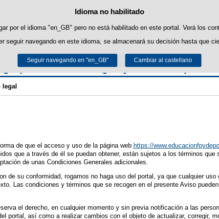
Idioma no habilitado
Política de cookies
Saltar al contenido
ropias para facilitar la navegación y cookies de terceros para obtener estadíst
ar por el idioma "en_GB" pero no está habilitado en este portal. Verá los con
r seguir navegando en este idioma, se almacenará su decisión hasta que cie
uede obtener más información en el apartado "Cookies" de nuestro
aviso lega
Seguir navegando en "en_GB"
Aceptar
Rechazar
Cambiar al castellano
Agrupaciones de Lengua y Cultura Española
 legal
nforma de que el acceso y uso de la página web
https://www.educacionfpydepo
nidos que a través de él se puedan obtener, están sujetos a los términos que s
eptación de unas Condiciones Generales adicionales.
 son de su conformidad, rogamos no haga uso del portal, ya que cualquier uso 
exto. Las condiciones y términos que se recogen en el presente Aviso pueden 
serva el derecho, en cualquier momento y sin previa notificación a las perso
l portal, así como a realizar cambios con el objeto de actualizar, corregir, mo